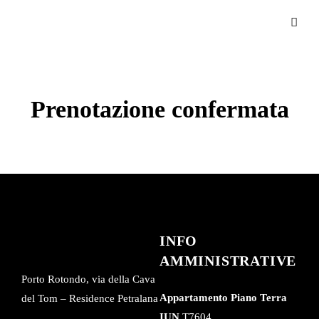
Prenotazione confermata
INFO
AMMINISTRATIVE
Porto Rotondo, via della Cava
Appartamento Piano Terra
del Tom – Residence Petralana
IUN
T7604